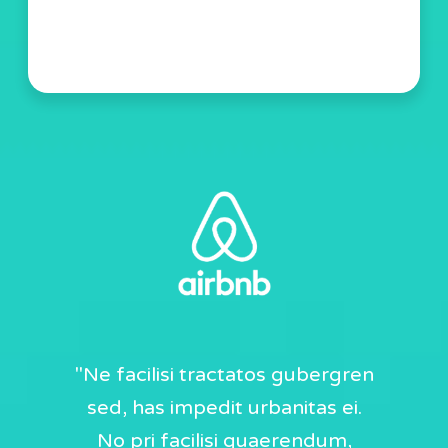
ravida
"Ne facilisi tractatos gubergren
"Quot
liquet.
sed, has impedit urbanitas ei.
duo no,
rem quis
No pri facilisi quaerendum,
pri. Le