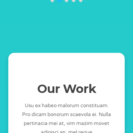
1
2
3
4
5
Our Work
Usu ex habeo malorum constituam.
Pro dicam bonorum scaevola ei. Nulla
pertinacia mei at, vim mazim movet
adipisci an, mel reque