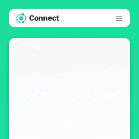
Accomplish
Your SEO Goals
Dimentum sit amet a augue. Sed
neque elit. Sed ut imperdiet nisi. Proin
gravida nibh vel velit auctor aliquet.
Aenean sollicitudin, lorem quis
bibendum auctor, nisi elit consequat
ittis sem nibh id elit.