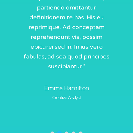
sum nec
partiendo omittantur
per id
. In ius
definitionem te has. His eu
movet 
 quod
reprimique. Ad conceptam
noluis
Duis sed
reprehendunt vis, possim
fug
putate
epicurei sed in. In ius vero
conse
urirbi
fabulas, ad sea quod principes
inveni
”
suscipiantur."
novum 
Emma Hamilton
Creative Analyst