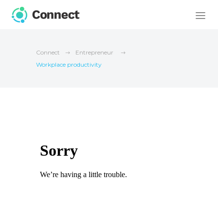
myhouseoffurniture.com
link slot gacor
link gacor
slot online
toto togel
jacktoto
toto togel
toto togel
jacktoto
jacktoto
slot gacor
jacktoto
slot gacor
situs togel
situs togel
link slot
situs togel
slot resmi
situs slot
situs slot
situs slot
situs slot
Connect
Entrepreneur
Workplace productivity