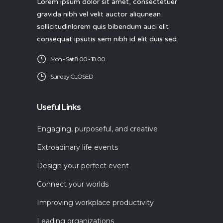
Lorem ipsum dolor sit amet, consectetuer
gravida nibh vel velit auctor aliqunean
sollicitudinlorem quis bibendum auci elit
consequat ipsutis sem nibh id elit duis sed.
Mon - Sat 8.00 - 18.00.
Sunday CLOSED
Useful Links
Engaging, purposeful, and creative
Extroadinary life events
Design your perfect event
Connect your worlds
Improving workplace productivity
Leading organizations