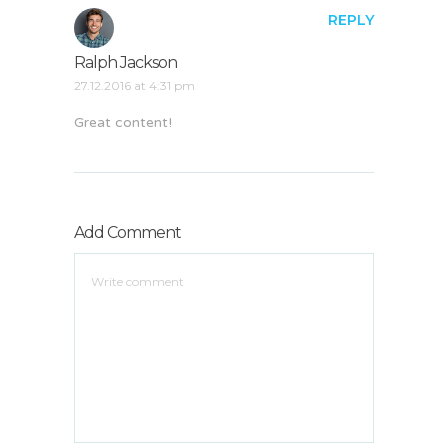
REPLY
Ralph Jackson
27.12.2016 at 4:31 pm
Great content!
Add Comment