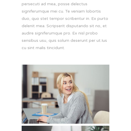
persecuti ad mea, posse delectus
signiferumque mei cu. Te veniam lobortis
duo, quo stet tempor scribentur in. Ex purto
delenit mea. Scripserit disputando sit no, et
audire signiferumque pro. Ex nisl probo
sensibus usu, quis solum deserunt per ut.Ius
cu sint malis tincidunt.