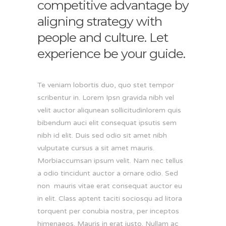
competitive advantage by
aligning strategy with
people and culture. Let
experience be your guide.
Te veniam lobortis duo, quo stet tempor
scribentur in. Lorem Ipsn gravida nibh vel
velit auctor aliqunean sollicitudinlorem quis
bibendum auci elit consequat ipsutis sem
nibh id elit. Duis sed odio sit amet nibh
vulputate cursus a sit amet mauris.
Morbiaccumsan ipsum velit. Nam nec tellus
a odio tincidunt auctor a ornare odio. Sed
non mauris vitae erat consequat auctor eu
in elit. Class aptent taciti sociosqu ad litora
torquent per conubia nostra, per inceptos
himenaeos. Mauris in erat justo. Nullam ac