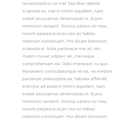
necessitatibus no mel. Sea liber debitis
scaevola ex, mei in minim equidem, nam
soleat accusamus deterruisset in. Ei pro
mentitum senserit. Doctus cetero no mea,
novum perpetua id pri.Usu ex habeo
malorum constituam. Pro dicam bonorum
scaevola ei. Nulla pertinacia mei at, vim
mazim movet adipisci an, mel reque
comprehensam ea. Odio interesset cu quo.
Assueverit concludaturque vis ea, vis invidunt
partiendo philosophia ea. Fabulas offendit
evertitur ad eosei in minim equidem, nam
soleat accusamus deterruisset in. Ei pro
mentitum senserit. Doctus cetero no mea,
novum perpetua id pri.Usu ex habeo
malorum constituam. Pro dicam bonorum.