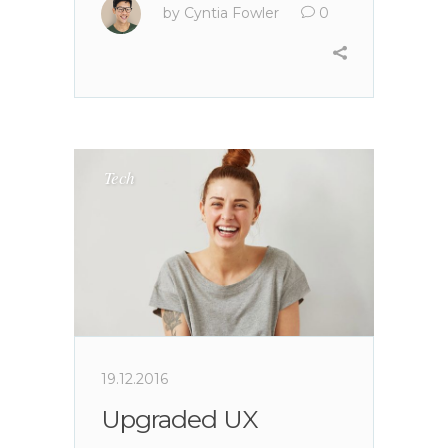
by
Cyntia Fowler
0
Tech
19.12.2016
Upgraded UX