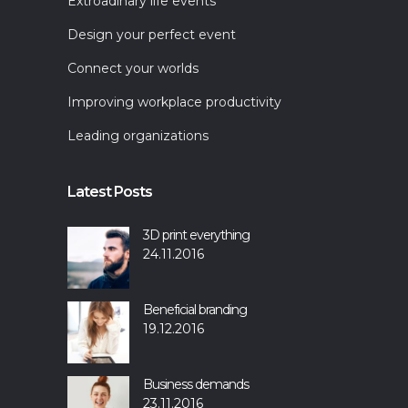
Extroadinary life events
Design your perfect event
Connect your worlds
Improving workplace productivity
Leading organizations
Latest Posts
3D print everything
24.11.2016
Beneficial branding
19.12.2016
Business demands
23.11.2016