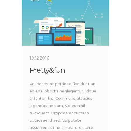
19.12.2016
Pretty&fun
Vel deserunt pertinax tincidunt an,
ex eos lobortis neglegentur. Idque
tritani an his. Commune albucius
legendos ne eam, vix eu nihil
numquam. Propriae accumsan
copiosae id sed. Vulputate
assueverit ut nec, nostro discere