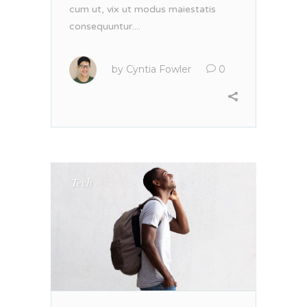
cum ut, vix ut modus maiestatis
consequuntur....
by
Cyntia Fowler
0
Tech