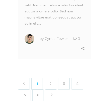
velit. Nam nec tellus a odio tincidunt
auctor a ornare odio. Sed non
mauris vitae erat consequat auctor
eu in elit....
by
Cyntia Fowler
0
1
2
3
4
5
6