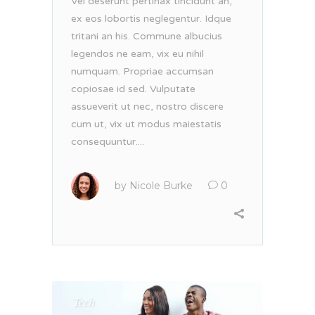
Vel deserunt pertinax tincidunt an,
ex eos lobortis neglegentur. Idque
tritani an his. Commune albucius
legendos ne eam, vix eu nihil
numquam. Propriae accumsan
copiosae id sed. Vulputate
assueverit ut nec, nostro discere
cum ut, vix ut modus maiestatis
consequuntur....
by
Nicole Burke
0
Tech