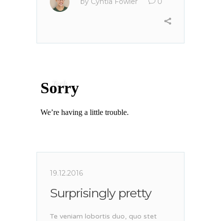
by
Cyntia Fowler
0
Tech
19.12.2016
Surprisingly pretty
Te veniam lobortis duo, quo stet