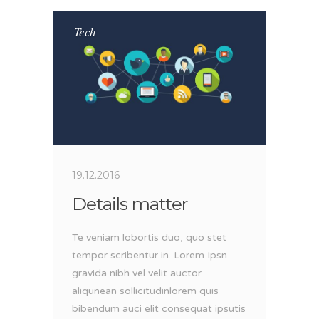
Tech
19.12.2016
Details matter
Te veniam lobortis duo, quo stet
tempor scribentur in. Lorem Ipsn
gravida nibh vel velit auctor
aliqunean sollicitudinlorem quis
bibendum auci elit consequat ipsutis