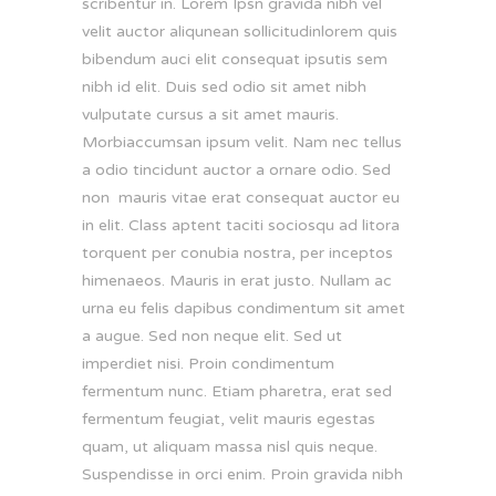
scribentur in. Lorem Ipsn gravida nibh vel
velit auctor aliqunean sollicitudinlorem quis
bibendum auci elit consequat ipsutis sem
nibh id elit. Duis sed odio sit amet nibh
vulputate cursus a sit amet mauris.
Morbiaccumsan ipsum velit. Nam nec tellus
a odio tincidunt auctor a ornare odio. Sed
non mauris vitae erat consequat auctor eu
in elit. Class aptent taciti sociosqu ad litora
torquent per conubia nostra, per inceptos
himenaeos. Mauris in erat justo. Nullam ac
urna eu felis dapibus condimentum sit amet
a augue. Sed non neque elit. Sed ut
imperdiet nisi. Proin condimentum
fermentum nunc. Etiam pharetra, erat sed
fermentum feugiat, velit mauris egestas
quam, ut aliquam massa nisl quis neque.
Suspendisse in orci enim. Proin gravida nibh