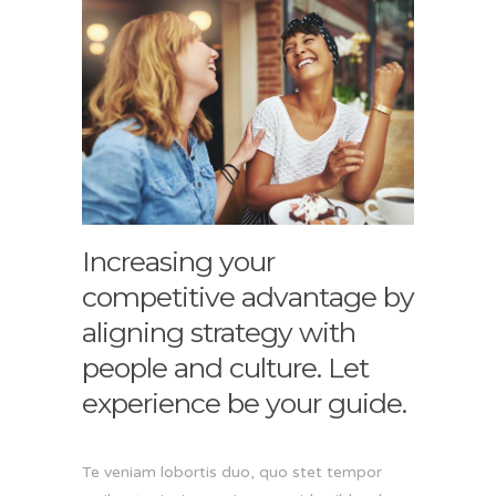
Increasing your
competitive advantage by
aligning strategy with
people and culture. Let
experience be your guide.
Te veniam lobortis duo, quo stet tempor