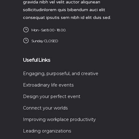
gravida nibh vel velit auctor aliqunean
sollicitudinlorem quis bibendum auci elit
consequat ipsutis sem nibh id elit duis sed.
Mon - Sat 8.00 - 18.00.
Sunday CLOSED
Useful Links
Engaging, purposeful, and creative
Extroadinary life events
Design your perfect event
Connect your worlds
Improving workplace productivity
Leading organizations