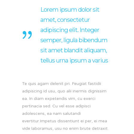
Lorem ipsum dolor sit
amet, consectetur
adipiscing elit. Integer
semper, ligula bibendum
sit amet blandit aliquam,
tellus urna ipsum a varius
Te quis agam delenit pri. Feugiat fastidii
adipiscing id usu, quo alii inermis dignissim
ea. In diam expetendis vim, cu exerci
pertinacia sed. Cu vel esse adipisci
adolescens, ea nam salutandi
evertitur.Impetus dissentiunt ei per, ei mea
vide laboramus, usu no enim brute detraxit.