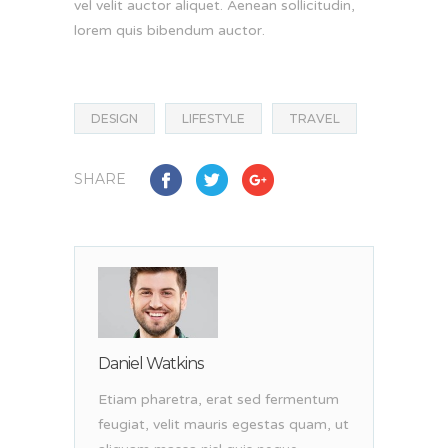
vel velit auctor aliquet. Aenean sollicitudin,
lorem quis bibendum auctor.
DESIGN
LIFESTYLE
TRAVEL
SHARE
Daniel Watkins
Etiam pharetra, erat sed fermentum
feugiat, velit mauris egestas quam, ut