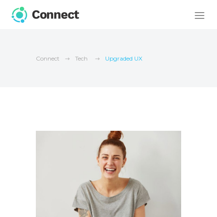
myhouseoffurniture.com
link slot gacor
link slot gacor
link gacor
slot online
toto togel
jacktoto
toto togel
toto togel
jacktoto
jacktoto
slot gacor
jacktoto
slot gacor
situs togel
situs togel
link slot
situs togel
slot resmi
situs slot
situs slot
situs slot
situs slot
Connect
Tech
Upgraded UX