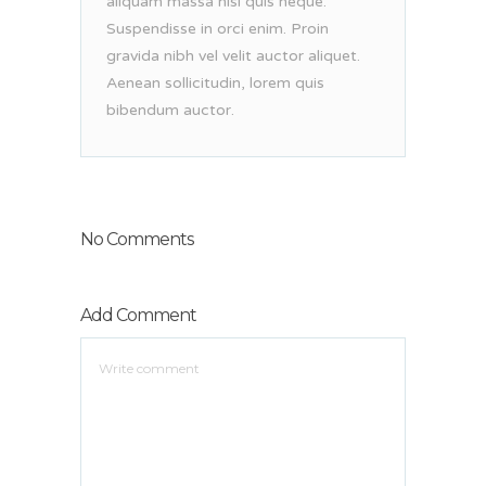
aliquam massa nisl quis neque.
Suspendisse in orci enim. Proin
gravida nibh vel velit auctor aliquet.
Aenean sollicitudin, lorem quis
bibendum auctor.
No Comments
Add Comment