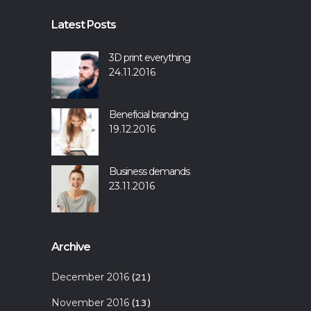
Latest Posts
3D print everything
24.11.2016
Beneficial branding
19.12.2016
Business demands
23.11.2016
Archive
December 2016
(21)
November 2016
(13)