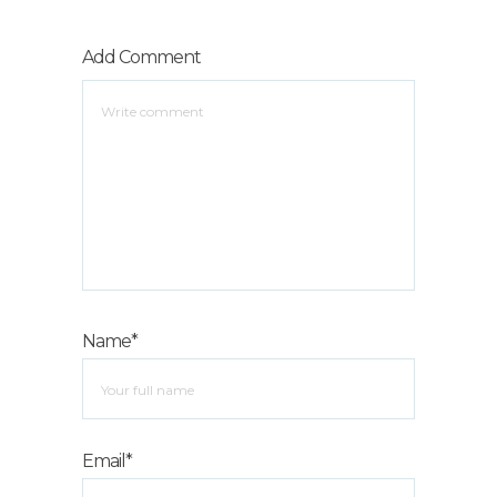
Add Comment
Name*
Email*