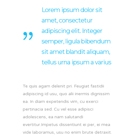
Lorem ipsum dolor sit
amet, consectetur
adipiscing elit. Integer
semper, ligula bibendum
sit amet blandit aliquam,
tellus urna ipsum a varius
Te quis agam delenit pri. Feugiat fastidii
adipiscing id usu, quo alii inermis dignissim
ea. In diam expetendis vim, cu exerci
pertinacia sed. Cu vel esse adipisci
adolescens, ea nam salutandi
evertitur.Impetus dissentiunt ei per, ei mea
vide laboramus, usu no enim brute detraxit.