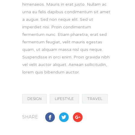
himenaeos. Mauris in erat justo. Nullam ac
urna eu felis dapibus condimentum sit amet
a augue. Sed non neque elit. Sed ut
imperdiet nisi. Proin condimentum
fermentum nunc. Etiam pharetra, erat sed
fermentum feugiat, velit mauris egestas
quam, ut aliquam massa nisl quis neque.
Suspendisse in orci enim. Proin gravida nibh
vel velit auctor aliquet. Aenean sollicitudin,
lorem quis bibendum auctor.
DESIGN
LIFESTYLE
TRAVEL
SHARE