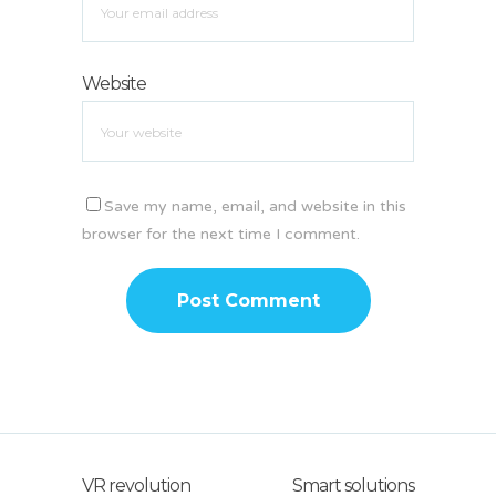
Website
Save my name, email, and website in this
browser for the next time I comment.
VR revolution
Smart solutions