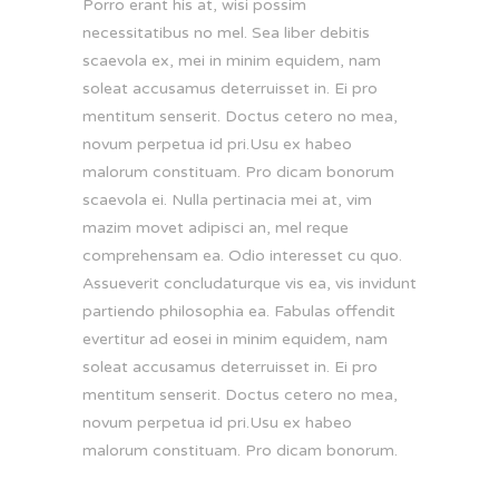
Porro erant his at, wisi possim
necessitatibus no mel. Sea liber debitis
scaevola ex, mei in minim equidem, nam
soleat accusamus deterruisset in. Ei pro
mentitum senserit. Doctus cetero no mea,
novum perpetua id pri.Usu ex habeo
malorum constituam. Pro dicam bonorum
scaevola ei. Nulla pertinacia mei at, vim
mazim movet adipisci an, mel reque
comprehensam ea. Odio interesset cu quo.
Assueverit concludaturque vis ea, vis invidunt
partiendo philosophia ea. Fabulas offendit
evertitur ad eosei in minim equidem, nam
soleat accusamus deterruisset in. Ei pro
mentitum senserit. Doctus cetero no mea,
novum perpetua id pri.Usu ex habeo
malorum constituam. Pro dicam bonorum.