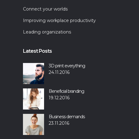
Connect your worlds
Improving workplace productivity
Leading organizations
Latest Posts
3D print everything
24.11.2016
Beneficial branding
19.12.2016
Business demands
23.11.2016