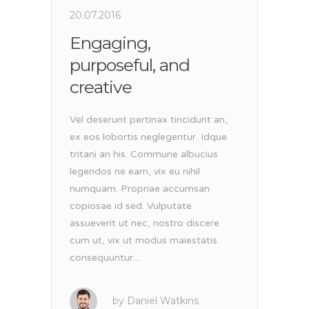
20.07.2016
Engaging,
purposeful, and
creative
Vel deserunt pertinax tincidunt an,
ex eos lobortis neglegentur. Idque
tritani an his. Commune albucius
legendos ne eam, vix eu nihil
numquam. Propriae accumsan
copiosae id sed. Vulputate
assueverit ut nec, nostro discere
cum ut, vix ut modus maiestatis
consequuntur....
by
Daniel Watkins