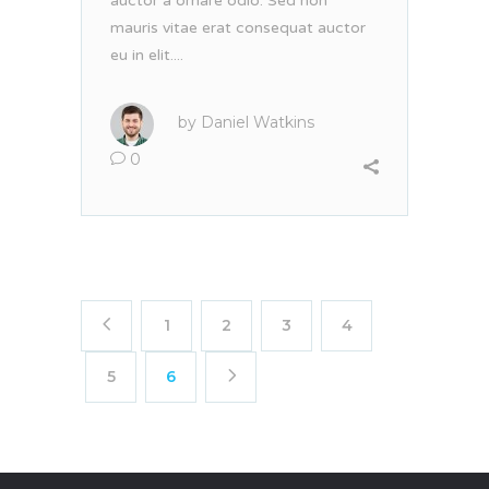
auctor a ornare odio. Sed non
mauris vitae erat consequat auctor
eu in elit....
by
Daniel Watkins
0
1
2
3
4
5
6