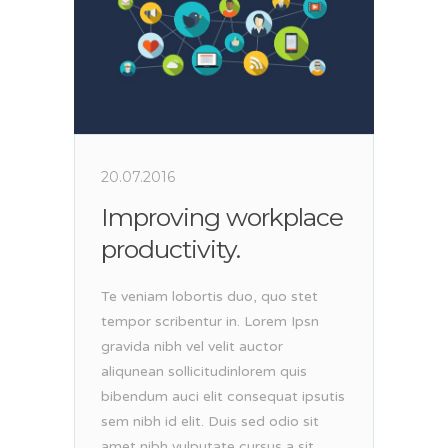
20.07.2016
Improving workplace
productivity.
Te veniam lobortis duo, quo stet
tempor scribentur in. Lorem Ipsn
gravida nibh vel velit auctor
aliqunean sollicitudinlorem quis
bibendum auci elit consequat ipsutis
sem nibh id elit. Duis sed odio sit
amet nibh vulputate cursus a sit