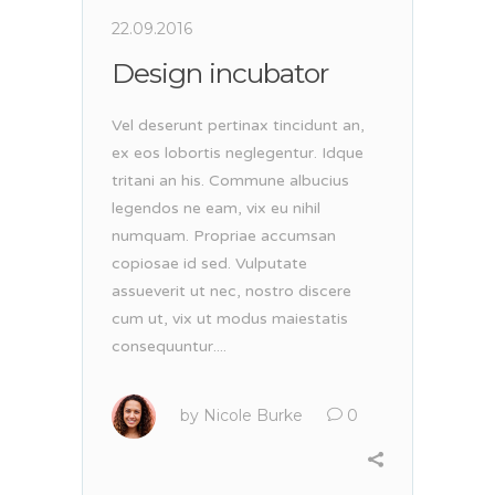
22.09.2016
Design incubator
Vel deserunt pertinax tincidunt an,
ex eos lobortis neglegentur. Idque
tritani an his. Commune albucius
legendos ne eam, vix eu nihil
numquam. Propriae accumsan
copiosae id sed. Vulputate
assueverit ut nec, nostro discere
cum ut, vix ut modus maiestatis
consequuntur....
by
Nicole Burke
0