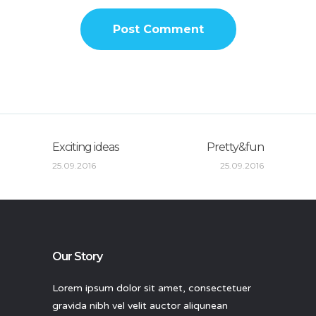
Exciting ideas
Pretty&fun
25.09.2016
25.09.2016
Our Story
Lorem ipsum dolor sit amet, consectetuer
gravida nibh vel velit auctor aliqunean