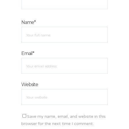
Name*
Email*
Website
Save my name, email, and website in this
browser for the next time I comment.