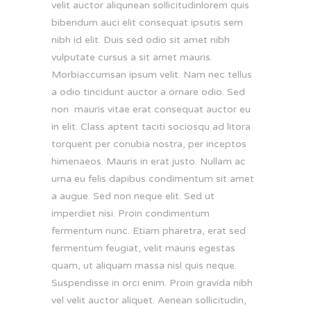
velit auctor aliqunean sollicitudinlorem quis
bibendum auci elit consequat ipsutis sem
nibh id elit. Duis sed odio sit amet nibh
vulputate cursus a sit amet mauris.
Morbiaccumsan ipsum velit. Nam nec tellus
a odio tincidunt auctor a ornare odio. Sed
non mauris vitae erat consequat auctor eu
in elit. Class aptent taciti sociosqu ad litora
torquent per conubia nostra, per inceptos
himenaeos. Mauris in erat justo. Nullam ac
urna eu felis dapibus condimentum sit amet
a augue. Sed non neque elit. Sed ut
imperdiet nisi. Proin condimentum
fermentum nunc. Etiam pharetra, erat sed
fermentum feugiat, velit mauris egestas
quam, ut aliquam massa nisl quis neque.
Suspendisse in orci enim. Proin gravida nibh
vel velit auctor aliquet. Aenean sollicitudin,