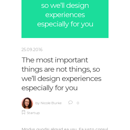
so we’ll design
experiences
especially for you
25.09.2016
The most important
things are not things, so
we’ll design experiences
especially for you
by
Nicole Burke
0
Startup
Modus quodsi aliquid ea usu. Ea iusto consul