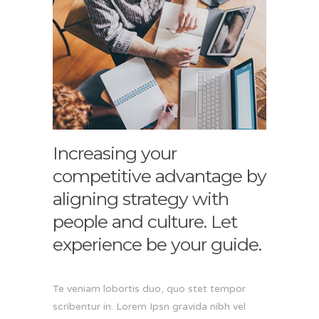
Increasing your
competitive advantage by
aligning strategy with
people and culture. Let
experience be your guide.
Te veniam lobortis duo, quo stet tempor
scribentur in. Lorem Ipsn gravida nibh vel