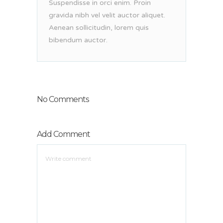
Suspendisse in orci enim. Proin
gravida nibh vel velit auctor aliquet.
Aenean sollicitudin, lorem quis
bibendum auctor.
No Comments
Add Comment